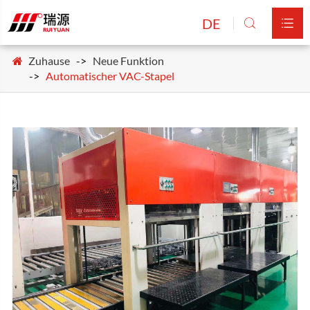
DE


Zuhause
Neue Funktion
Automatischer VAC-Stapel