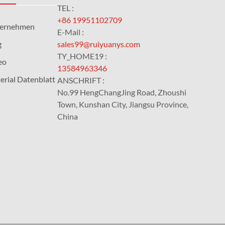
TEL :
+86 19951102709
ernehmen
E-Mail :
g
sales99@ruiyuanys.com
TY_HOME19 :
eo
13584963346
erial Datenblatt
ANSCHRIFT :
No.99 HengChangJing Road, Zhoushi
Town, Kunshan City, Jiangsu Province,
China