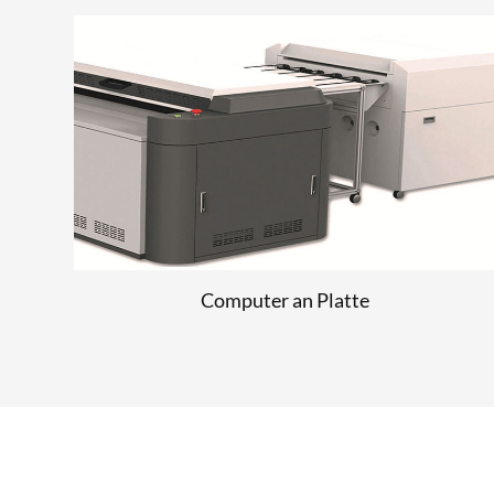
UV-Trocknung
LESEN SIE MEHR
Computer an Platte