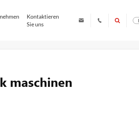
rnehmen
Kontaktieren


Sie uns
sales99@ruiyuanys.com
+86 19951102709
ck maschinen