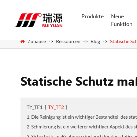
Produkte
Neue
Funktion
Zuhause
Ressourcen
Blog
Statische S
Statische Schutz m
TY_TF1
[
TY_TF2
]
1. Die Reinigung ist ein wichtiger Bestandteil des st
2. Schmierung ist ein weiterer wichtiger Aspekt des 
3. Sicherheits maßnahmen sind auch für den statisch